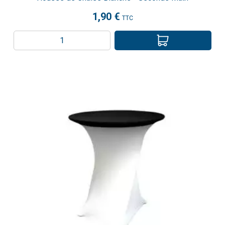
1,90 €
TTC