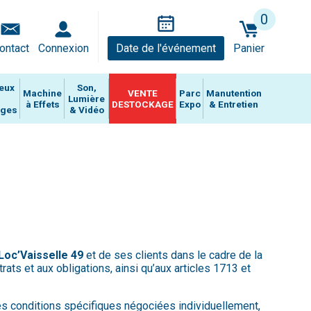
0
ontact
Connexion
Date de l'événement
Panier
eux
Son,
Machine
VENTE
Parc
Manutention
Lumière
à Effets
DESTOCKAGE
Expo
& Entretien
ages
& Vidéo
Loc’Vaisselle 49
et de ses clients dans le cadre de la
rats et aux obligations, ainsi qu’aux articles 1713 et
des conditions spécifiques négociées individuellement,