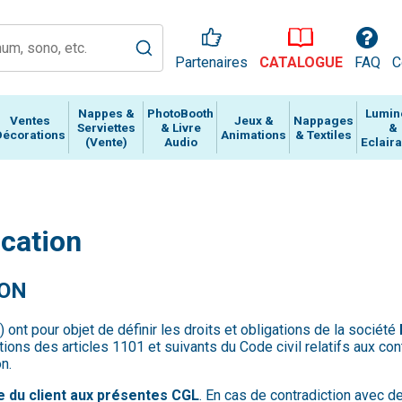
Partenaires
CATALOGUE
FAQ
C
Nappes &
PhotoBooth
Lumin
Ventes
Jeux &
Nappages
Serviettes
& Livre
&
Décorations
Animations
& Textiles
(Vente)
Audio
Eclair
ocation
ION
nt pour objet de définir les droits et obligations de la société
ions des articles 1101 et suivants du Code civil relatifs aux cont
n.
 du client aux présentes CGL
. En cas de contradiction avec 