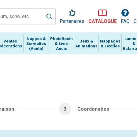
Partenaires
CATALOGUE
FAQ
C
Nappes &
PhotoBooth
Lumin
Ventes
Jeux &
Nappages
Serviettes
& Livre
&
Décorations
Animations
& Textiles
(Vente)
Audio
Eclair
raison
3
Coordonnées