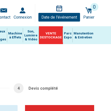
0
ontact
Connexion
Date de l'événement
Panier
eux
Son,
Machine
VENTE
Parc
Manutention
Lumière
à Effets
DESTOCKAGE
Expo
& Entretien
ages
& Vidéo
4
Devis complété