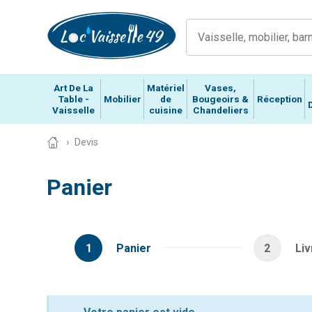
Art De La
Matériel
Vases,
Table -
Mobilier
de
Bougeoirs &
Réception
Vaisselle
cuisine
Chandeliers
Devis
Panier
1
Panier
2
Liv