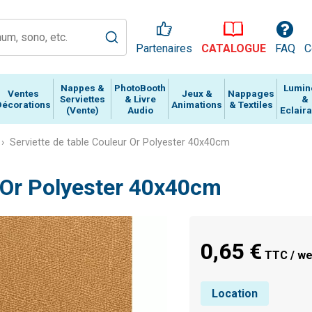
Partenaires
CATALOGUE
FAQ
C
Nappes &
PhotoBooth
Lumin
Ventes
Jeux &
Nappages
Serviettes
& Livre
&
Décorations
Animations
& Textiles
(Vente)
Audio
Eclair
Serviette de table Couleur Or Polyester 40x40cm
r Or Polyester 40x40cm
0,65 €
TTC / we
Location