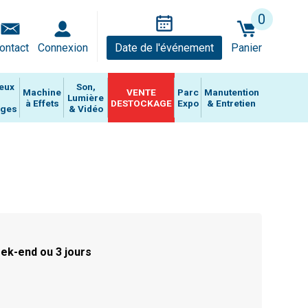
0
ontact
Connexion
Date de l'événement
Panier
eux
Son,
Machine
VENTE
Parc
Manutention
Lumière
à Effets
DESTOCKAGE
Expo
& Entretien
ages
& Vidéo
ek-end ou 3 jours