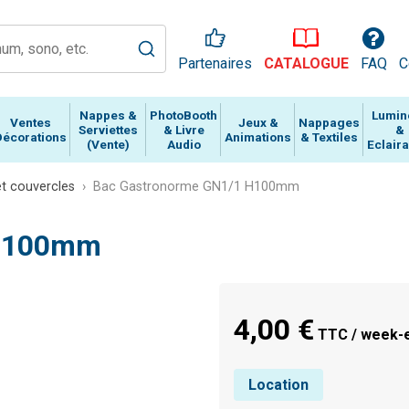
Partenaires
CATALOGUE
FAQ
C
Nappes &
PhotoBooth
Lumin
Ventes
Jeux &
Nappages
Serviettes
& Livre
&
Décorations
Animations
& Textiles
(Vente)
Audio
Eclair
t couvercles
Bac Gastronorme GN1/1 H100mm
 H100mm
4,00 €
TTC / week-e
Location