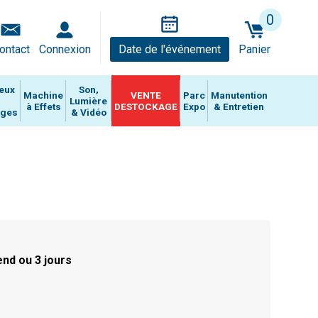
0
ontact
Connexion
Date de l'événement
Panier
eux
Son,
Machine
VENTE
Parc
Manutention
Lumière
à Effets
DESTOCKAGE
Expo
& Entretien
ages
& Vidéo
nd ou 3 jours