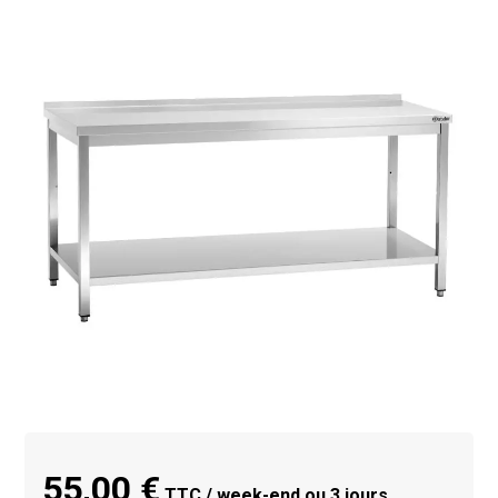
55,00 €
TTC / week-end ou 3 jours